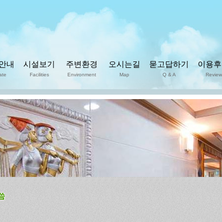
안내
시설보기
주변환경
오시는길
묻고답하기
이용후
ate
Facilities
Environment
Map
Q & A
Review