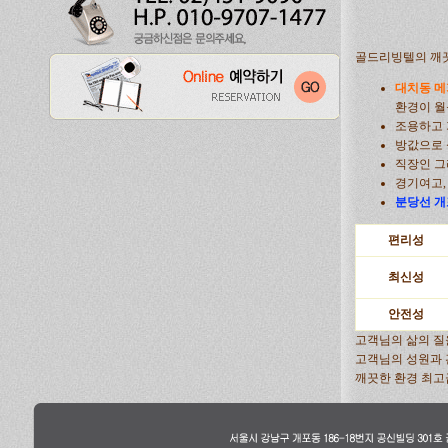
골드리빙텔의 깨끗
대치동 메
환경이 월
조용하고
방값으로 
직장인 그
경기여고,
분당선 개
편리성
최신성
안전성
고객님의 삶의 질
고객님의 성원과 
깨끗한 환경 최고