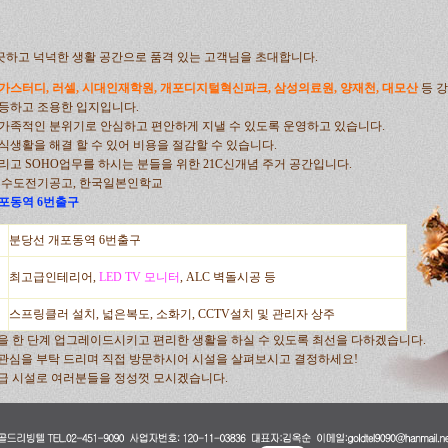
하고 넉넉한 생활 공간으로 품격 있는 고객님을 초대합니다.
가스터디, 러셀, 시대인재학원, 개포디지털혁신파크, 삼성의료원, 양재천, 대모산
등 
등하고 조용한 입지입니다.
 가족적인 분위기로
안심하고 편안하게 지낼 수 있도록 운영하고 있습니다.
식생활을 해결 할 수 있어 비용을 절감할 수 있습니다.
리고 SOHO업무를 하시는 분들을 위한 21C신개념 주거 공간입니다.
 수도전기공고, 한국일본인학교
포동역 6번출구
분당선 개포동역 6번출구
최고급인테리어,
LED TV 모니터
,
ALC 벽돌시공
등
스프링클러 설치, 넓은복도, 소화기, CCTV설치 및 관리자 상주
을 한 단계 업그레이드시키고 편리한 생활을 하실 수 있도록 최선을 다하겠습니다.
관심을 부탁 드리며 직접 방문하시어 시설을 살펴보시고 결정하세요!
급 시설로 여러분들을 정성껏 모시겠습니다.